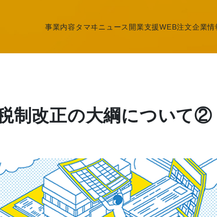
事業内容
タマヰニュース
開業支援
WEB注文
企業情
度税制改正の大綱について②