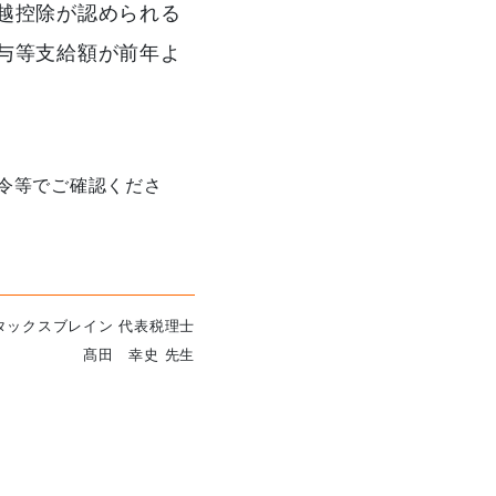
越控除が認められる
与等支給額が前年よ
令等でご確認くださ
タックスブレイン 代表税理士
髙田 幸史 先生