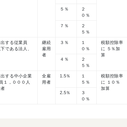
５％
２
０％
７％
２
５％
提出する従業員
継続
３％
１
税額控除率
以下である法人、
雇用
０％
に ５％加
者
算
４％
２
５％
提出する中小企業
全雇
1.5％
１
税額控除率
業員１，０００人
用者
５％
に １０％
業者
加算
2.5％
３
０％