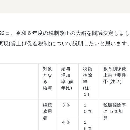
月22日、令和６年度の税制改正の大綱を閣議決定しま
実現(賃上げ促進税制)について説明したいと思います
対象
給与
税額
教育訓練費
とな
増加
控除
上乗せ要件
る
率 (前
率
① (注２)
給与
年比)
(注
１)
継続
３％
１
税額控除率
雇用
０％
に ５％加
者
算
４％
１
５％