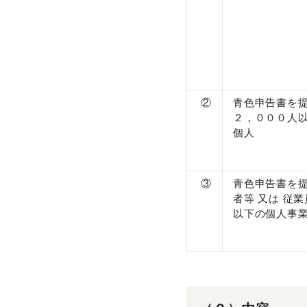
②
青色申告書を
２，０００人
個人
③
青色申告書を
者等 又は 従
以下の個人事