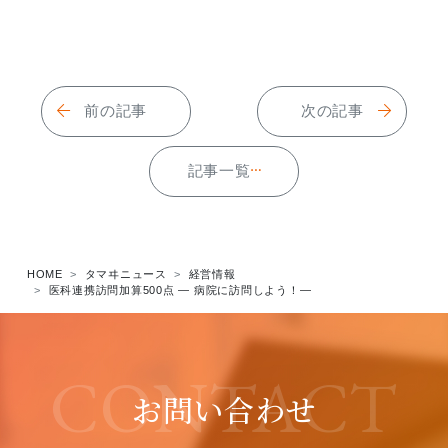
前の記事
次の記事
記事一覧
HOME
タマヰニュース
経営情報
医科連携訪問加算500点 ― 病院に訪問しよう！―
CONTACT
お問い合わせ