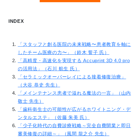
INDEX
「スタッフと創る医院の未来戦略〜患者教育を軸に
したチーム医療の力〜」（鈴木 誓子 氏）
「高精度・高速化を実現する Accuprint 3D 4.0 pro
の活用法」（石川 航生 氏）
「セラミックオーバーレイによる接着修復治療」
（大谷 恭史 先生）
「メインテナンス患者で溢れる魔法の一言」（山内
敬士 先生）
「歯科衛生士の可能性が広がるホワイトニング・デ
ンタルエステ」（佐藤 朱美 氏）
「少子化時代の自費診療戦略～完全自費開業と即日
審美修復の詳細～」（風間 龍之介 先生）