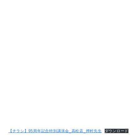
【チラシ】95周年記念特別講演会_高松店_押村先生
ダウンロード