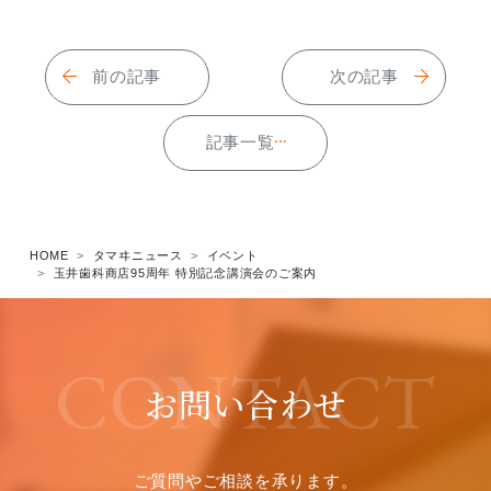
前の記事
次の記事
記事一覧
HOME
タマヰニュース
イベント
玉井歯科商店95周年 特別記念講演会のご案内
CONTACT
お問い合わせ
ご質問やご相談を承ります。