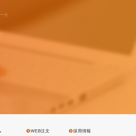
T
ム
WEB注文
採用情報